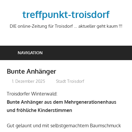
Zum
Inhalt
treffpunkt-troisdorf
springen
DIE online-Zeitung für Troisdorf … aktueller geht kaum !!!
NAVIGATION
Bunte Anhänger
1. Dezember 2025
treffpunkt
Stadt Troisdorf
Troisdorfer Winterwald:
Bunte Anhänger aus dem Mehrgenerationenhaus
und fröhliche Kinderstimmen
Gut gelaunt und mit selbstgemachtem Baumschmuck