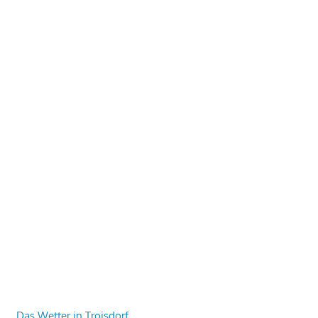
Das Wetter in Troisdorf