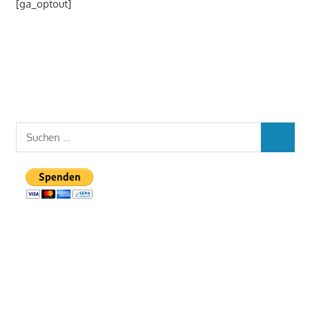
[ga_optout]
Suchen
SUCHEN
nach: