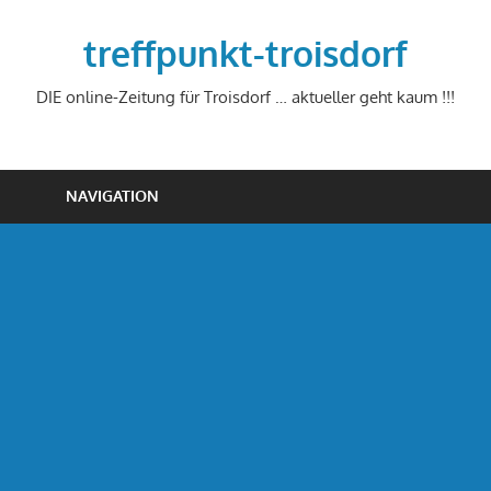
Zum
Inhalt
treffpunkt-troisdorf
springen
DIE online-Zeitung für Troisdorf … aktueller geht kaum !!!
NAVIGATION