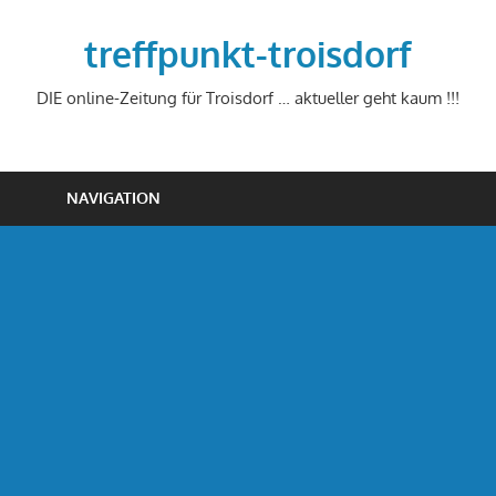
Zum
Inhalt
treffpunkt-troisdorf
springen
DIE online-Zeitung für Troisdorf … aktueller geht kaum !!!
NAVIGATION