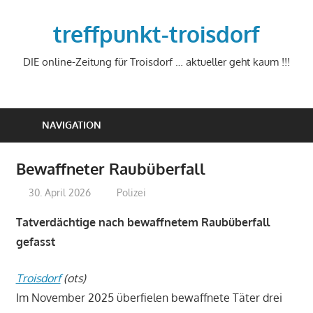
Zum
Inhalt
treffpunkt-troisdorf
springen
DIE online-Zeitung für Troisdorf … aktueller geht kaum !!!
NAVIGATION
Bewaffneter Raubüberfall
30. April 2026
treffpunkt
Polizei
Tatverdächtige nach bewaffnetem Raubüberfall
gefasst
Troisdorf
(ots)
Im November 2025 überfielen bewaffnete Täter drei