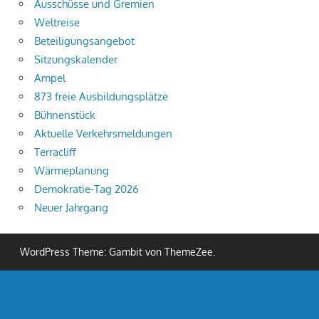
Ausschüsse und Gremien
Weltreise
Beteiligungsangebot
Sitzungskalender
Ampel
873 freie Ausbildungsplätze
Bühnenstück
Aktuelle Verkehrsmeldungen
Terracliff
Wärmeplanung
Demokratie-Tag 2026
Neuer Jahrgang
WordPress Theme: Gambit von ThemeZee.