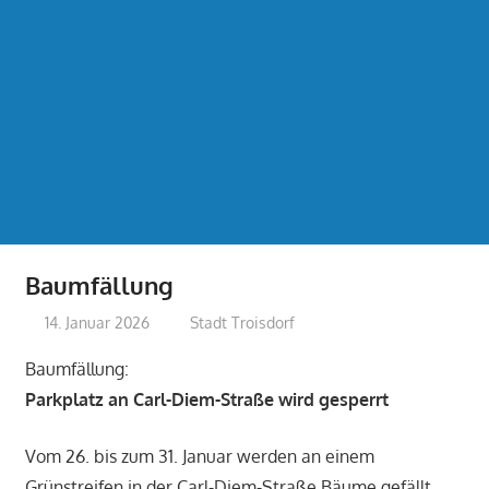
Baumfällung
14. Januar 2026
treffpunkt
Stadt Troisdorf
Baumfällung:
Parkplatz an Carl-Diem-Straße wird gesperrt
Vom 26. bis zum 31. Januar werden an einem
Grünstreifen in der Carl-Diem-Straße Bäume gefällt.