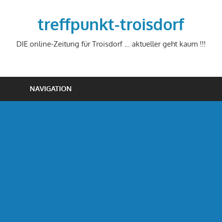
Zum
Inhalt
treffpunkt-troisdorf
springen
DIE online-Zeitung für Troisdorf … aktueller geht kaum !!!
NAVIGATION