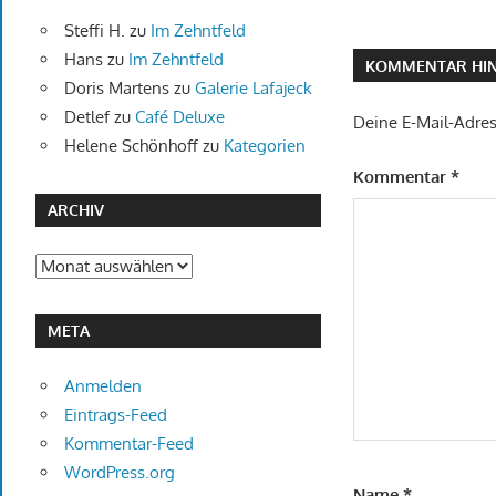
Steffi H.
zu
Im Zehntfeld
Hans
zu
Im Zehntfeld
KOMMENTAR HIN
Doris Martens
zu
Galerie Lafajeck
Detlef
zu
Café Deluxe
Deine E-Mail-Adress
Helene Schönhoff
zu
Kategorien
Kommentar
*
ARCHIV
Archiv
META
Anmelden
Eintrags-Feed
Kommentar-Feed
WordPress.org
Name
*