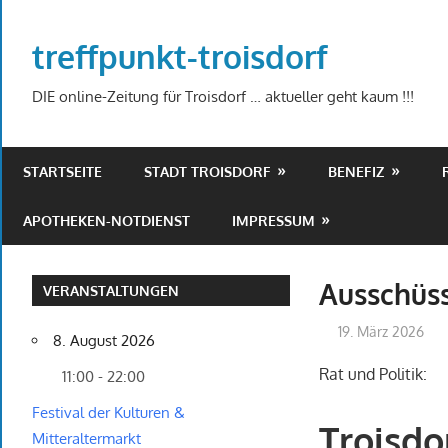
Zum
Inhalt
treffpunkt-troisdorf
springen
DIE online-Zeitung für Troisdorf … aktueller geht kaum !!!
STARTSEITE
STADT TROISDORF
BENEFIZ
APOTHEKEN-NOTDIENST
IMPRESSUM
Ausschüs
VERANSTALTUNGEN
19. März 2026
8. August 2026
Rat und Politik:
11:00 - 22:00
Festival der Kulturen &
Troisdo
Mitteraltermarkt