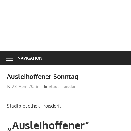
NAVIGATION
Ausleihoffener Sonntag
28. April 2026
treffpunkt
Stadt Troisdorf
Stadtbibliothek Troisdorf:
„Ausleihoffener“