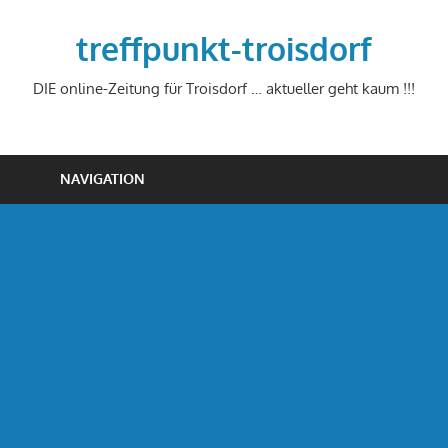
Zum
Inhalt
treffpunkt-troisdorf
springen
DIE online-Zeitung für Troisdorf … aktueller geht kaum !!!
NAVIGATION