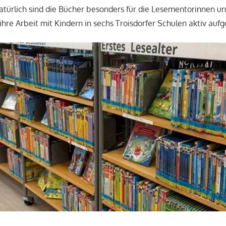
atürlich sind die Bücher besonders für die Lesementorinnen 
t ihre Arbeit mit Kindern in sechs Troisdorfer Schulen aktiv 