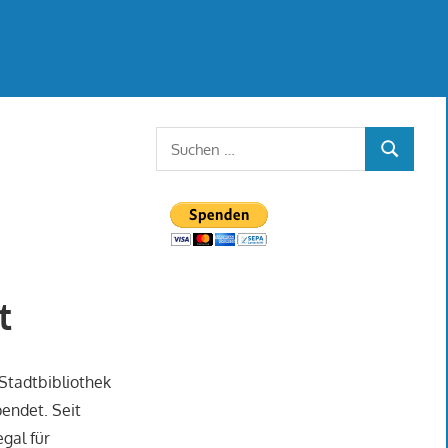
Suchen
SUCHEN
nach:
t
 Stadtbibliothek
pendet. Seit
egal für