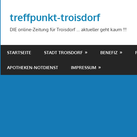
Zum
Inhalt
treffpunkt-troisdorf
springen
DIE online-Zeitung für Troisdorf … aktueller geht kaum !!!
STARTSEITE
STADT TROISDORF
BENEFIZ
APOTHEKEN-NOTDIENST
IMPRESSUM