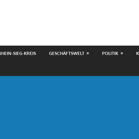
RHEIN-SIEG-KREIS
GESCHÄFTSWELT
POLITIK
K