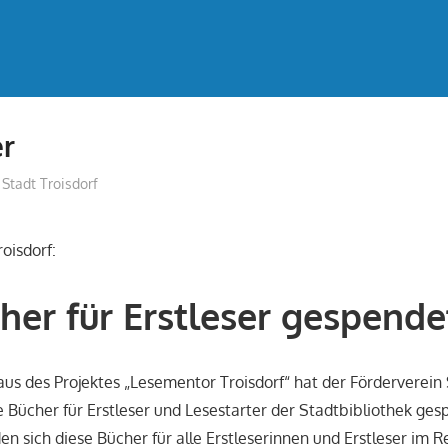
er
treffpunkt
Stadt Troisdorf
oisdorf:
her für Erstleser gespende
us des Projektes „Lesementor Troisdorf“ hat der Förderverein
e Bücher für Erstleser und Lesestarter der Stadtbibliothek ges
n sich diese Bücher für alle Erstleserinnen und Erstleser im R