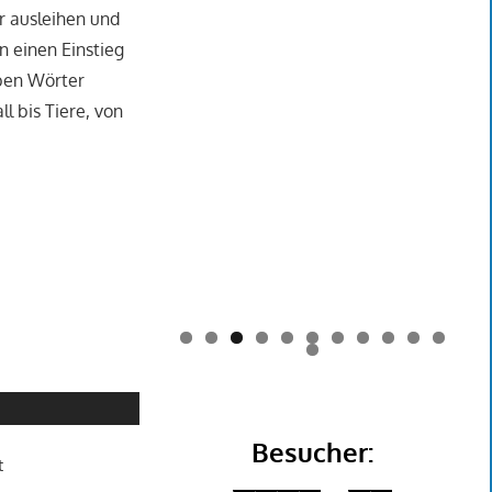
er ausleihen und
 einen Einstieg
aben Wörter
 bis Tiere, von
0
1
2
Besucher:
t