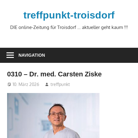
Zum
Inhalt
treffpunkt-troisdorf
springen
DIE online-Zeitung für Troisdorf … aktueller geht kaum !!!
NAVIGATION
0310 – Dr. med. Carsten Ziske
10. März 2026
treffpunkt