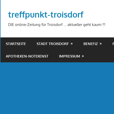
Zum
Inhalt
treffpunkt-troisdorf
springen
DIE online-Zeitung für Troisdorf … aktueller geht kaum !!!
STARTSEITE
STADT TROISDORF
BENEFIZ
APOTHEKEN-NOTDIENST
IMPRESSUM