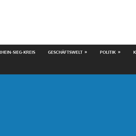
RHEIN-SIEG-KREIS
GESCHÄFTSWELT
POLITIK
K