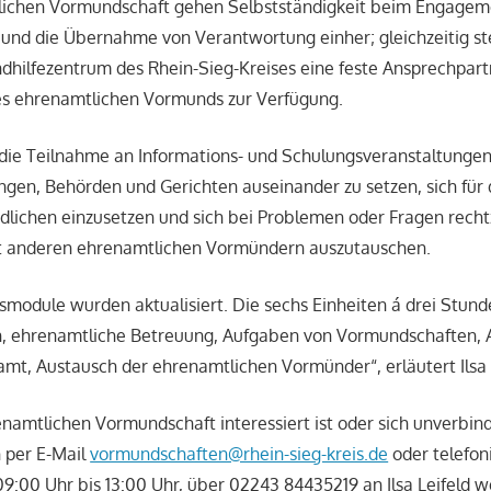
lichen Vormundschaft gehen Selbstständigkeit beim Engagem
und die Übernahme von Verantwortung einher; gleichzeitig st
dhilfezentrum des Rhein-Sieg-Kreises eine feste Ansprechpart
es ehrenamtlichen Vormunds zur Verfügung.
ie Teilnahme an Informations- und Schulungsveranstaltungen,
ngen, Behörden und Gerichten auseinander zu setzen, sich für
dlichen einzusetzen und sich bei Problemen oder Fragen rechtz
it anderen ehrenamtlichen Vormündern auszutauschen.
module wurden aktualisiert. Die sechs Einheiten á drei Stund
, ehrenamtliche Betreuung, Aufgaben von Vormundschaften, 
mt, Austausch der ehrenamtlichen Vormünder“, erläutert Ilsa 
namtlichen Vormundschaft interessiert ist oder sich unverbind
 per E-Mail
vormundschaften@rhein-sieg-kreis.de
oder telefon
9:00 Uhr bis 13:00 Uhr, über 02243 84435219 an Ilsa Leifeld 