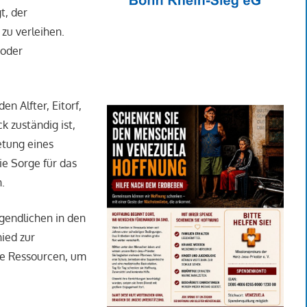
t, der
zu verleihen.
 oder
n Alfter, Eitorf,
 zuständig ist,
etung eines
e Sorge für das
.
gendlichen in den
ied zur
he Ressourcen, um