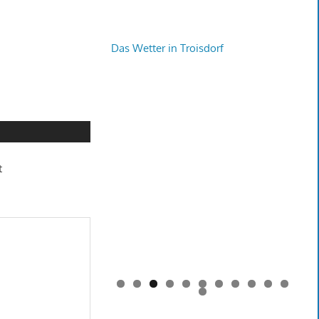
Das Wetter in Troisdorf
t
0
1
2