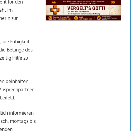
ent für den
eht im
nerin zur
 die Fähigkeit,
 die Belange des
eitig Hilfe zu
en beinhalten
Ansprechpartner
Leifeld.
lich informieren
isch, montags bis
wenden.