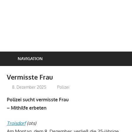
NAVIGATION
Vermisste Frau
8. Dezember 2025
treffpunkt
Polizei
Polizei sucht vermisste Frau
– Mithilfe erbeten
Troisdorf
(ots)
Am Montag, dem 8. Dezember, verließ die 25-jährige