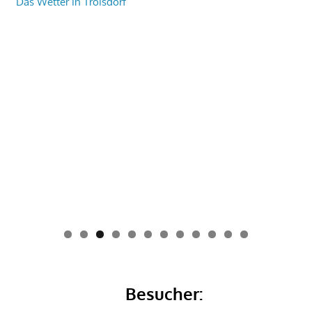
Das Wetter in Troisdorf
0
1
2
Besucher: