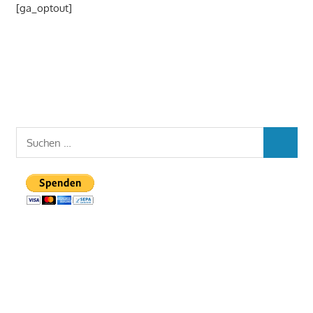
[ga_optout]
Suchen
SUCHEN
nach: