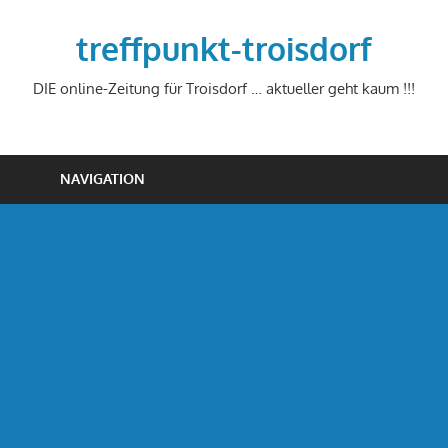
Zum
Inhalt
treffpunkt-troisdorf
springen
DIE online-Zeitung für Troisdorf … aktueller geht kaum !!!
NAVIGATION