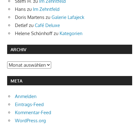
Steffi H.
zu
Im Zehntfeld
Hans
zu
Im Zehntfeld
Doris Martens
zu
Galerie Lafajeck
Detlef
zu
Café Deluxe
Helene Schönhoff
zu
Kategorien
ARCHIV
Archiv
META
Anmelden
Eintrags-Feed
Kommentar-Feed
WordPress.org