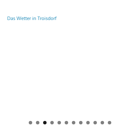
Das Wetter in Troisdorf
0
1
2