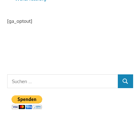
[ga_optout]
Suchen
SUCHEN
nach: