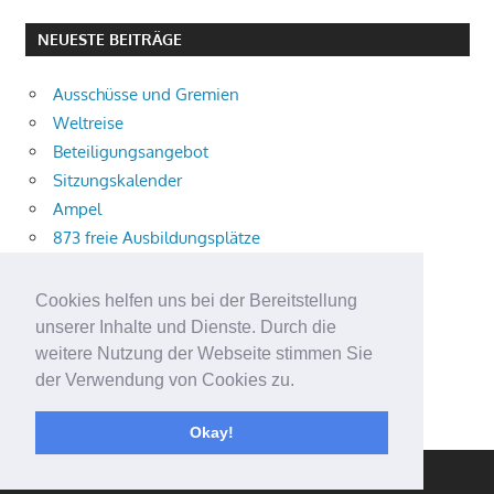
NEUESTE BEITRÄGE
Ausschüsse und Gremien
Weltreise
Beteiligungsangebot
Sitzungskalender
Ampel
873 freie Ausbildungsplätze
Bühnenstück
Aktuelle Verkehrsmeldungen
Cookies helfen uns bei der Bereitstellung
Terracliff
unserer Inhalte und Dienste. Durch die
Wärmeplanung
weitere Nutzung der Webseite stimmen Sie
der Verwendung von Cookies zu.
Demokratie-Tag 2026
Neuer Jahrgang
Okay!
WordPress Theme: Gambit von ThemeZee.