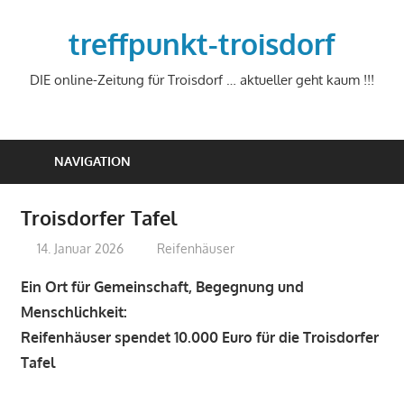
Zum
Inhalt
treffpunkt-troisdorf
springen
DIE online-Zeitung für Troisdorf … aktueller geht kaum !!!
NAVIGATION
Troisdorfer Tafel
14. Januar 2026
treffpunkt
Reifenhäuser
Ein Ort für Gemeinschaft, Begegnung und
Menschlichkeit:
Reifenhäuser spendet 10.000 Euro für die Troisdorfer
Tafel