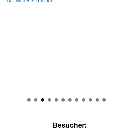
Das Wetter in Troisdorf
0
1
2
Besucher: