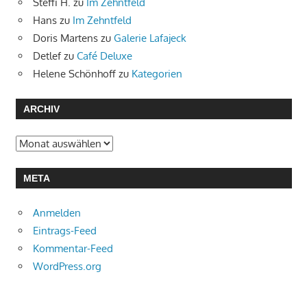
Steffi H.
zu
Im Zehntfeld
Hans
zu
Im Zehntfeld
Doris Martens
zu
Galerie Lafajeck
Detlef
zu
Café Deluxe
Helene Schönhoff
zu
Kategorien
ARCHIV
Archiv
META
Anmelden
Eintrags-Feed
Kommentar-Feed
WordPress.org