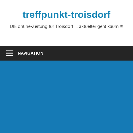
Zum
Inhalt
treffpunkt-troisdorf
springen
DIE online-Zeitung für Troisdorf … aktueller geht kaum !!!
NAVIGATION