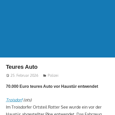
Teures Auto
25. Februar 2026
treffpunkt
Polizei
70.000 Euro teures Auto vor Haustür entwendet
Troisdorf
(ots)
Im Troisdorfer Ortsteil Rotter See wurde ein vor der
Haustür abgestellter Pkw entwendet. Das Fahrzeug