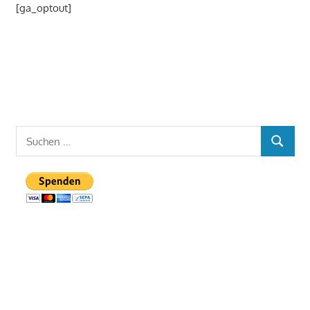
[ga_optout]
Suchen
SUCHE
nach: