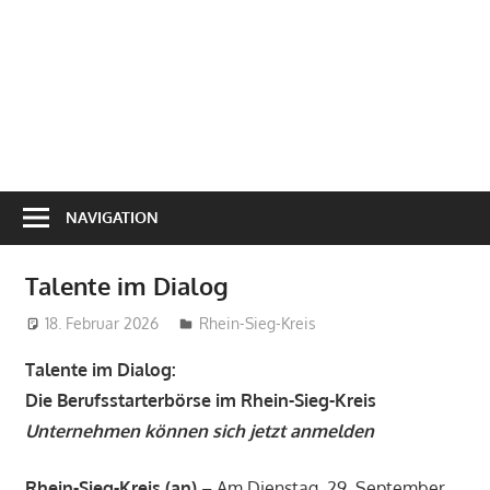
NAVIGATION
Talente im Dialog
18. Februar 2026
treffpunkt
Rhein-Sieg-Kreis
Talente im Dialog:
Die Berufsstarterbörse im Rhein-Sieg-Kreis
Unternehmen können sich jetzt anmelden
Rhein-Sieg-Kreis (an)
– Am Dienstag, 29. September