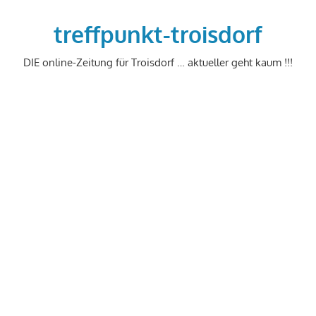
Zum
Inhalt
treffpunkt-troisdorf
springen
DIE online-Zeitung für Troisdorf … aktueller geht kaum !!!