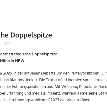
che Doppelspitze
treffpunkt
FDP
rdert strategische Doppelspitze:
, Höne in NRW
il 2026.
In der aktuellen Debatte um den Parteivorsitz der FDP 
dorf klar positioniert. Die Troisdorfer Liberalen sprechen sich
ung der Führungspositionen aus: Mit Wolfgang Kubicki als Bu
ber Erfahrung und mediale Präsenz, während Höne seine Stärk
oll in den Landtagswahlkampf 2027 einbringen könne.