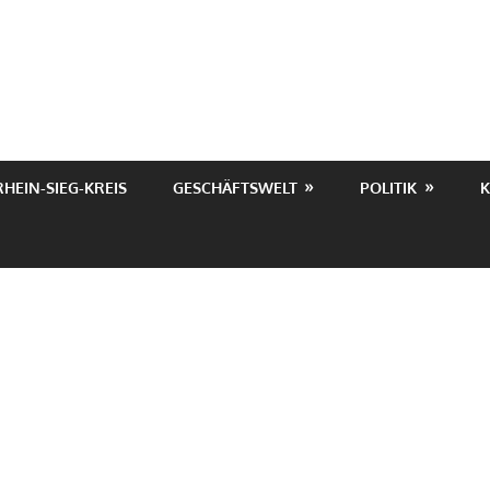
RHEIN-SIEG-KREIS
GESCHÄFTSWELT
POLITIK
K