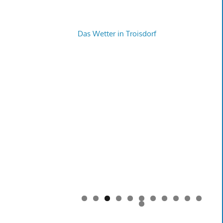
Das Wetter in Troisdorf
0
1
2