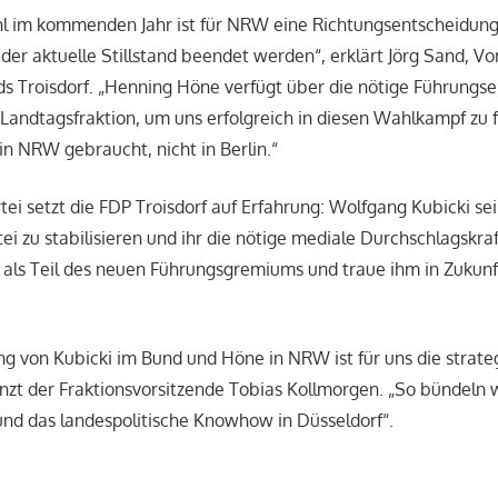
l im kommenden Jahr ist für NRW eine Richtungsentscheidung.
der aktuelle Stillstand beendet werden“, erklärt Jörg Sand, Vo
 Troisdorf. „Henning Höne verfügt über die nötige Führungse
Landtagsfraktion, um uns erfolgreich in diesen Wahlkampf zu 
in NRW gebraucht, nicht in Berlin.“
ei setzt die FDP Troisdorf auf Erfahrung: Wolfgang Kubicki sei
ei zu stabilisieren und ihr die nötige mediale Durchschlagskra
 als Teil des neuen Führungsgremiums und traue ihm in Zukun
ung von Kubicki im Bund und Höne in NRW ist für uns die strate
änzt der Fraktionsvorsitzende Tobias Kollmorgen. „So bündeln 
 und das landespolitische Knowhow in Düsseldorf“.