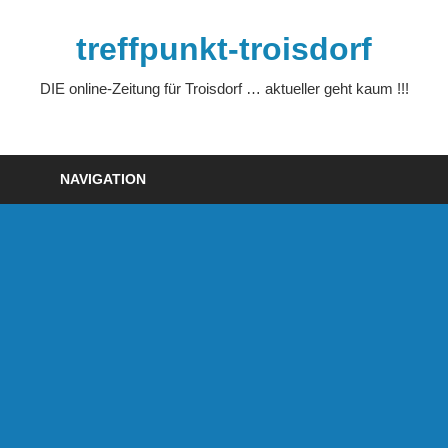
Zum
Inhalt
treffpunkt-troisdorf
springen
DIE online-Zeitung für Troisdorf … aktueller geht kaum !!!
NAVIGATION