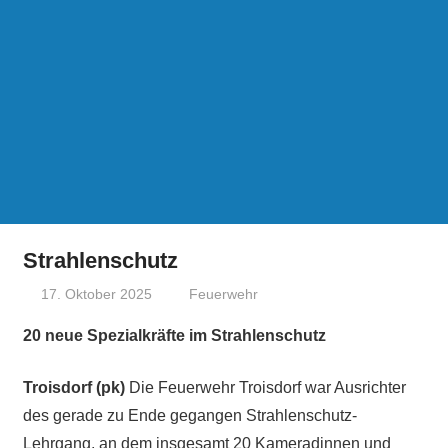
Strahlenschutz
17. Oktober 2025
treffpunkt
Feuerwehr
20 neue Spezialkräfte im Strahlenschutz
Troisdorf (pk)
Die Feuerwehr Troisdorf war Ausrichter
des gerade zu Ende gegangen Strahlenschutz-
Lehrgang, an dem insgesamt 20 Kameradinnen und