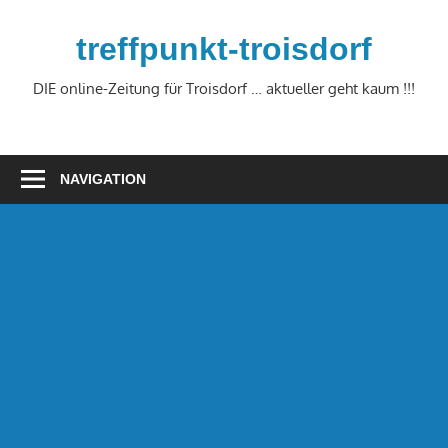
Zum
Inhalt
treffpunkt-troisdorf
springen
DIE online-Zeitung für Troisdorf … aktueller geht kaum !!!
NAVIGATION