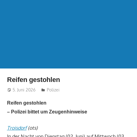
Reifen gestohlen
5. Juni 2026
treffpunkt
Polizei
Reifen gestohlen
– Polizei bittet um Zeugenhinweise
Troisdorf
(ots)
In der Nacht von Dienstag (02. Juni) auf Mittwoch (03.