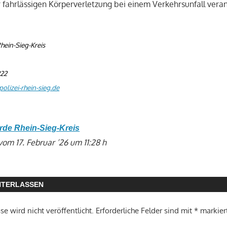
 fahrlässigen Körperverletzung bei einem Verkehrsunfall veran
hein-Sieg-Kreis
222
olizei-rhein-sieg.de
rde Rhein-Sieg-Kreis
vom 17. Februar ’26 um 11:28 h
NTERLASSEN
e wird nicht veröffentlicht.
Erforderliche Felder sind mit
*
markier