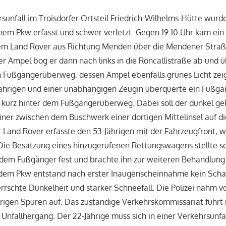
sunfall im Troisdorfer Ortsteil Friedrich-Wilhelms-Hütte wur
em Pkw erfasst und schwer verletzt. Gegen 19:10 Uhr kam ein 
inem Land Rover aus Richtung Menden über die Mendener Straß
er Ampel bog er dann nach links in die Roncallistraße ab und 
n Fußgängerüberweg, dessen Ampel ebenfalls grünes Licht zei
ährigen und einer unabhängigen Zeugin überquerte ein Fußgä
kurz hinter dem Fußgängerüberweg. Dabei soll der dunkel gek
iner zwischen dem Buschwerk einer dortigen Mittelinsel auf d
r Land Rover erfasste den 53-Jährigen mit der Fahrzeugfront, w
 Die Besatzung eines hinzugerufenen Rettungswagens stellte 
dem Fußgänger fest und brachte ihn zur weiteren Behandlung 
dem Pkw entstand nach erster Inaugenscheinnahme kein Sch
errschte Dunkelheit und starker Schneefall. Die Polizei nahm vo
igen Spuren auf. Das zuständige Verkehrskommissariat führt 
Unfallhergang. Der 22-Jährige muss sich in einer Verkehrsunf