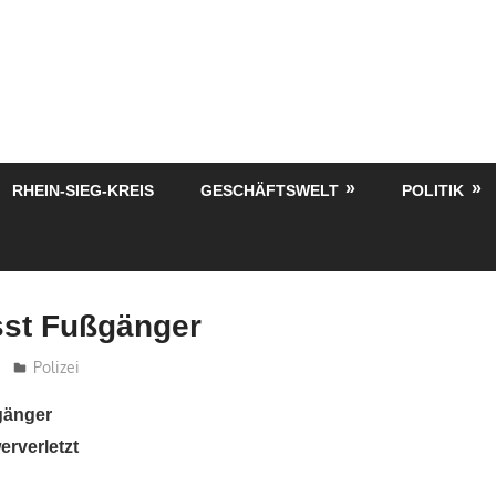
RHEIN-SIEG-KREIS
GESCHÄFTSWELT
POLITIK
sst Fußgänger
treffpunkt
Polizei
gänger
erverletzt