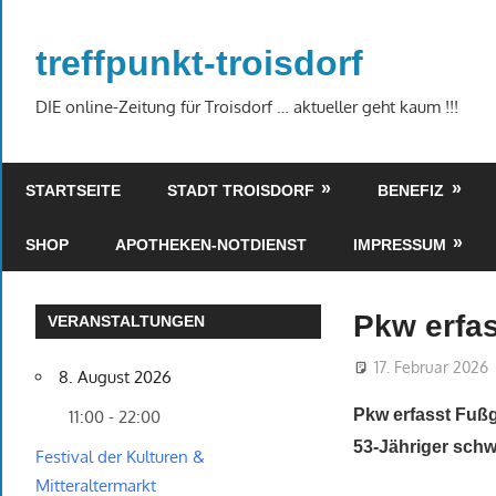
Zum
Inhalt
treffpunkt-troisdorf
springen
DIE online-Zeitung für Troisdorf … aktueller geht kaum !!!
STARTSEITE
STADT TROISDORF
BENEFIZ
SHOP
APOTHEKEN-NOTDIENST
IMPRESSUM
Pkw erfa
VERANSTALTUNGEN
17. Februar 2026
8. August 2026
Pkw erfasst Fuß
11:00 - 22:00
53-Jähriger schw
Festival der Kulturen &
Mitteraltermarkt