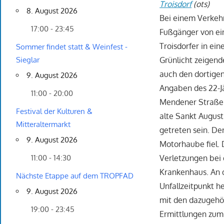
Troisdorf
(ots)
8. August 2026
Bei einem Verkehr
17:00 - 23:45
Fußgänger von ein
Troisdorfer in e
Sommer findet statt & Weinfest -
Grünlicht zeigend
Sieglar
auch den dortige
9. August 2026
Angaben des 22-J
11:00 - 20:00
Mendener Straße 
Festival der Kulturen &
alte Sankt August
Mitteraltermarkt
getreten sein. De
9. August 2026
Motorhaube fiel.
Verletzungen bei 
11:00 - 14:30
Krankenhaus. An 
Nächste Etappe auf dem TROPFAD
Unfallzeitpunkt h
9. August 2026
mit den dazugehör
19:00 - 23:45
Ermittlungen zum 