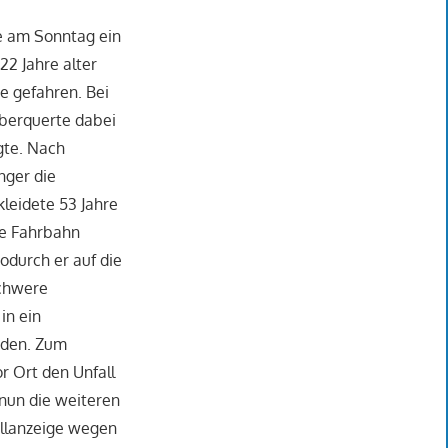
de am Sonntag ein
22 Jahre alter
e gefahren. Bei
überquerte dabei
gte. Nach
nger die
leidete 53 Jahre
ie Fahrbahn
odurch er auf die
schwere
in ein
aden. Zum
r Ort den Unfall
nun die weiteren
allanzeige wegen