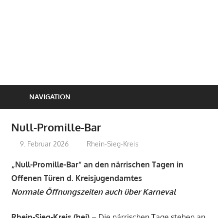
NAVIGATION
Null-Promille-Bar
9. Februar 2026
treffpunkt
Rhein-Sieg-Kreis
„Null-Promille-Bar“ an den närrischen Tagen in
Offenen Türen d. Kreisjugendamtes
Normale Öffnungszeiten auch über Karneval
Rhein-Sieg-Kreis (hei)
– Die närrischen Tage stehen an,