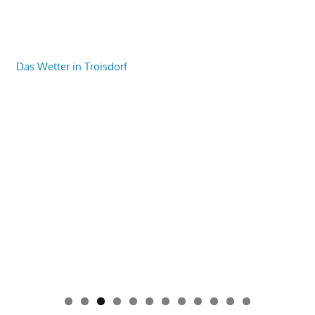
Das Wetter in Troisdorf
0
1
2