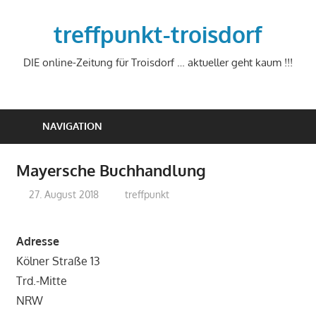
Zum
Inhalt
treffpunkt-troisdorf
springen
DIE online-Zeitung für Troisdorf … aktueller geht kaum !!!
NAVIGATION
Mayersche Buchhandlung
27. August 2018
treffpunkt
Adresse
Kölner Straße 13
Trd.-Mitte
NRW