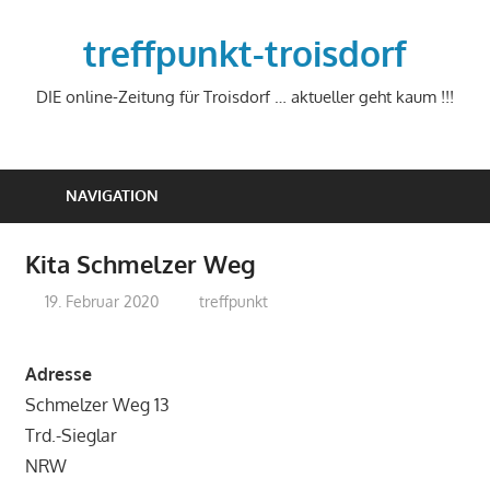
Zum
Inhalt
treffpunkt-troisdorf
springen
DIE online-Zeitung für Troisdorf … aktueller geht kaum !!!
NAVIGATION
Kita Schmelzer Weg
19. Februar 2020
treffpunkt
Adresse
Schmelzer Weg 13
Trd.-Sieglar
NRW