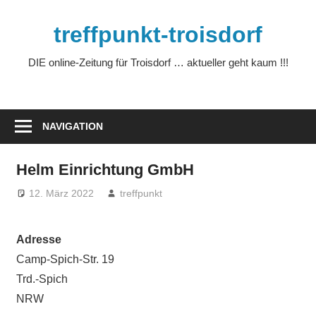
Zum
Inhalt
treffpunkt-troisdorf
springen
DIE online-Zeitung für Troisdorf … aktueller geht kaum !!!
NAVIGATION
Helm Einrichtung GmbH
12. März 2022
treffpunkt
Adresse
Camp-Spich-Str. 19
Trd.-Spich
NRW