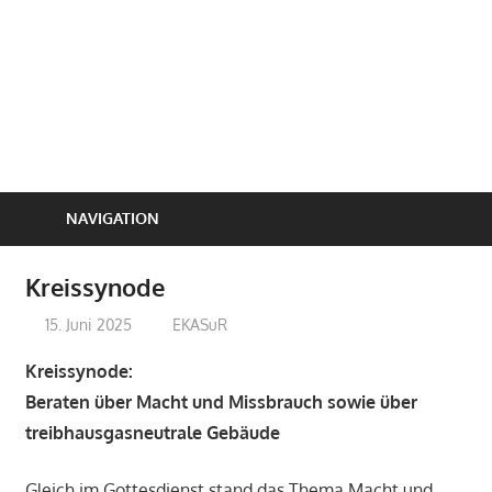
NAVIGATION
Kreissynode
15. Juni 2025
treffpunkt
EKASuR
Kreissynode:
Beraten über Macht und Missbrauch sowie über
treibhausgasneutrale Gebäude
Gleich im Gottesdienst stand das Thema Macht und