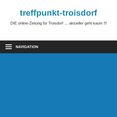
Zum
Inhalt
treffpunkt-troisdorf
springen
DIE online-Zeitung für Troisdorf … aktueller geht kaum !!!
NAVIGATION