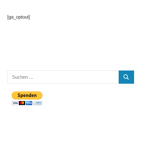
[ga_optout]
Suchen
SUCHE
nach: