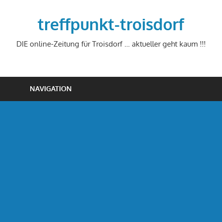
Zum
Inhalt
treffpunkt-troisdorf
springen
DIE online-Zeitung für Troisdorf … aktueller geht kaum !!!
NAVIGATION