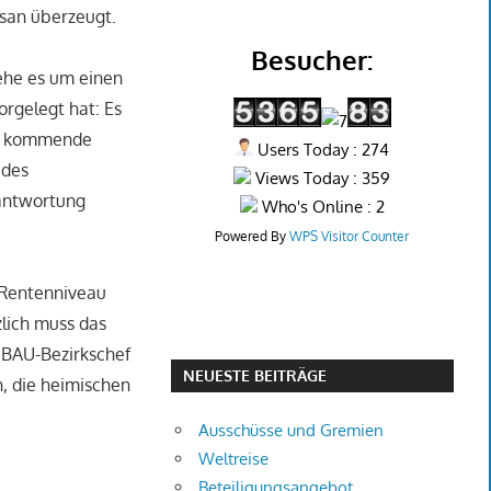
isan überzeugt.
Besucher:
ehe es um einen
rgelegt hat: Es
die kommende
Users Today : 274
 des
Views Today : 359
rantwortung
Who's Online : 2
Powered By
WPS Visitor Counter
 Rentenniveau
lich muss das
 BAU-Bezirkschef
NEUESTE BEITRÄGE
n, die heimischen
Ausschüsse und Gremien
Weltreise
Beteiligungsangebot