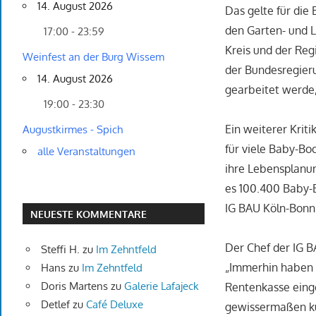
14. August 2026
Das gelte für die
den Garten- und 
17:00 - 23:59
Kreis und der Reg
Weinfest an der Burg Wissem
der Bundesregieru
14. August 2026
gearbeitet werde,
19:00 - 23:30
Ein weiterer Krit
Augustkirmes - Spich
für viele Baby-Bo
alle Veranstaltungen
ihre Lebensplanun
es 100.400 Baby-
IG BAU Köln-Bonn.
NEUESTE KOMMENTARE
Der Chef der IG B
Steffi H.
zu
Im Zehntfeld
„Immerhin haben v
Hans
zu
Im Zehntfeld
Doris Martens
zu
Galerie Lafajeck
Rentenkasse einge
Detlef
zu
Café Deluxe
gewissermaßen ku