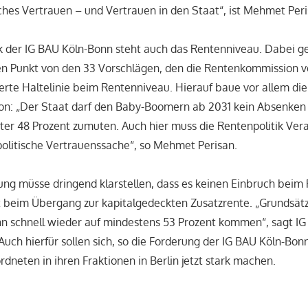
sches Vertrauen – und Vertrauen in den Staat“, ist Mehmet Per
ik der IG BAU Köln-Bonn steht auch das Rentenniveau. Dabei g
n Punkt von den 33 Vorschlägen, den die Rentenkommission vo
ierte Haltelinie beim Rentenniveau. Hierauf baue vor allem 
on: „Der Staat darf den Baby-Boomern ab 2031 kein Absenken
ter 48 Prozent zumuten. Auch hier muss die Rentenpolitik Ve
 politische Vertrauenssache“, so Mehmet Perisan.
ng müsse dringend klarstellen, dass es keinen Einbruch beim
 beim Übergang zur kapitalgedeckten Zusatzrente. „Grundsätz
n schnell wieder auf mindestens 53 Prozent kommen“, sagt IG
uch hierfür sollen sich, so die Forderung der IG BAU Köln-Bon
neten in ihren Fraktionen in Berlin jetzt stark machen.