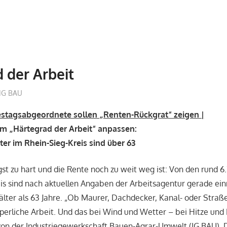
 der Arbeit
treffpunkt
IG BAU
stagsabgeordnete sollen „Renten-Rückgrat“ zeigen |
m „Härtegrad der Arbeit“ anpassen:
ter im Rhein-Sieg-Kreis sind über 63
st zu hart und die Rente noch zu weit weg ist: Von den rund 
is sind nach aktuellen Angaben der Arbeitsagentur gerade ei
älter als 63 Jahre. „Ob Maurer, Dachdecker, Kanal- oder Straß
erliche Arbeit. Und das bei Wind und Wetter – bei Hitze und F
on der Industriegewerkschaft Bauen-Agrar-Umwelt (IG BAU). 