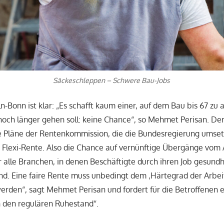
Säckeschleppen – Schwere Bau-Jobs
ln-Bonn ist klar: „Es schafft kaum einer, auf dem Bau bis 67 zu
och länger gehen soll: keine Chance“, so Mehmet Perisan. De
die Pläne der Rentenkommission, die die Bundesregierung umset
die Flexi-Rente. Also die Chance auf vernünftige Übergänge vom 
 alle Branchen, in denen Beschäftigte durch ihren Job gesundhe
nd. Eine faire Rente muss unbedingt dem ‚Härtegrad der Arbeit‘
erden“, sagt Mehmet Perisan und fordert für die Betroffenen 
n den regulären Ruhestand“.