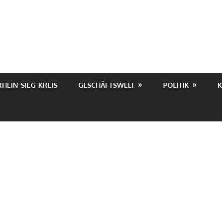
RHEIN-SIEG-KREIS
GESCHÄFTSWELT
POLITIK
K