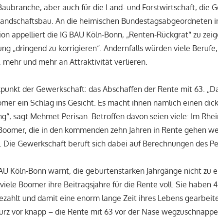
 Baubranche, aber auch für die Land- und Forstwirtschaft, die
Landschaftsbau. An die heimischen Bundestagsabgeordneten i
ion appelliert die IG BAU Köln-Bonn, „Renten-Rückgrat“ zu zei
ng „dringend zu korrigieren“. Andernfalls würden viele Berufe,
 mehr und mehr an Attraktivität verlieren.
ikpunkt der Gewerkschaft: das Abschaffen der Rente mit 63. „
omer ein Schlag ins Gesicht. Es macht ihnen nämlich einen dic
g“, sagt Mehmet Perisan. Betroffen davon seien viele: Im Rhei
Boomer, die in den kommenden zehn Jahren in Rente gehen we
 Die Gewerkschaft beruft sich dabei auf Berechnungen des Pest
AU Köln-Bonn warnt, die geburtenstarken Jahrgänge nicht zu 
iele Boomer ihre Beitragsjahre für die Rente voll. Sie haben 45
zahlt und damit eine enorm lange Zeit ihres Lebens gearbeitet
rz vor knapp – die Rente mit 63 vor der Nase wegzuschnappen