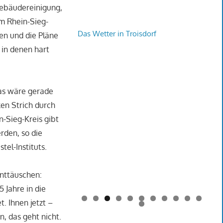
 Gebäudereinigung,
m Rhein-Sieg-
Das Wetter in Troisdorf
gen und die Pläne
 in denen hart
Das wäre gerade
ken Strich durch
n-Sieg-Kreis gibt
rden, so die
el-Instituts.
enttäuschen:
 Jahre in die
. Ihnen jetzt –
0
1
2
, das geht nicht.