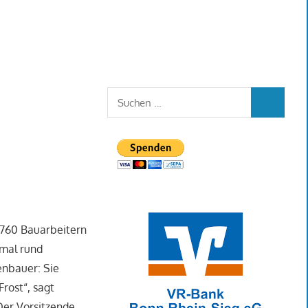
Suchen
SUCHEN
nach:
6.760 Bauarbeitern
nmal rund
enbauer: Sie
rost“, sagt
Der Vorsitzende