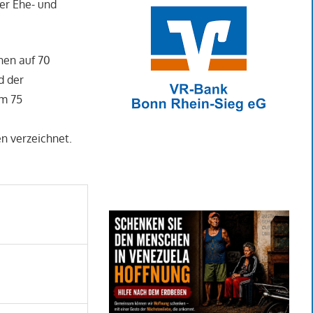
der Ehe- und
nen auf 70
d der
um 75
n verzeichnet.