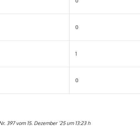
0
0
1
0
Nr. 397 vom 15. Dezember ’25 um 13:23 h