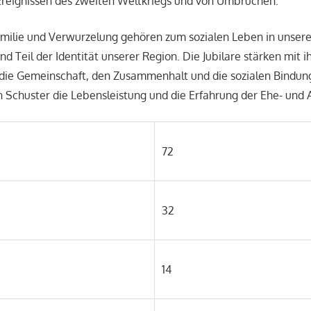
Ereignissen des zweiten Weltkriegs und von Umbrüchen.
amilie und Verwurzelung gehören zum sozialen Leben in unser
d Teil der Identität unserer Region. Die Jubilare stärken mit i
die Gemeinschaft, den Zusammenhalt und die sozialen Bindun
 Schuster die Lebensleistung und die Erfahrung der Ehe- und Al
72
32
14