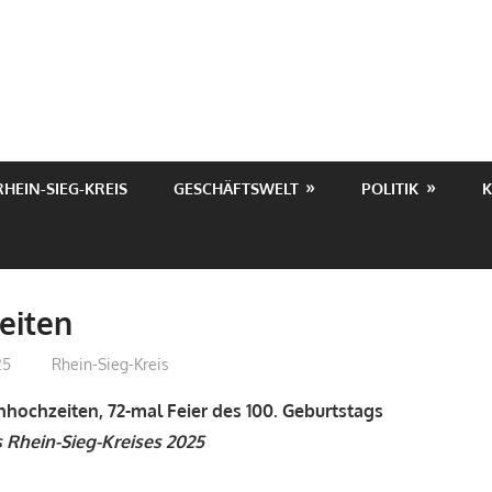
RHEIN-SIEG-KREIS
GESCHÄFTSWELT
POLITIK
K
keiten
25
treffpunkt
Rhein-Sieg-Kreis
hochzeiten, 72-mal Feier des 100. Geburtstags
s Rhein-Sieg-Kreises 2025