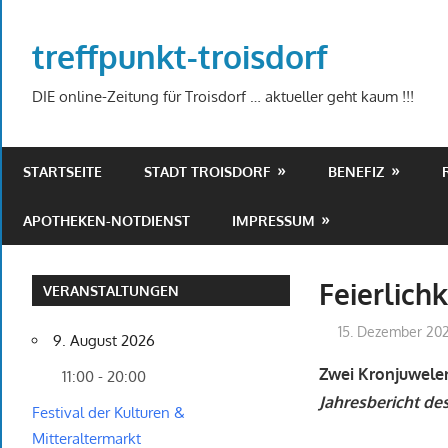
Zum
Inhalt
treffpunkt-troisdorf
springen
DIE online-Zeitung für Troisdorf … aktueller geht kaum !!!
STARTSEITE
STADT TROISDORF
BENEFIZ
APOTHEKEN-NOTDIENST
IMPRESSUM
Feierlich
VERANSTALTUNGEN
15. Dezember 20
9. August 2026
Zwei Kronjuwelen
11:00 - 20:00
Jahresbericht de
Festival der Kulturen &
Mitteraltermarkt