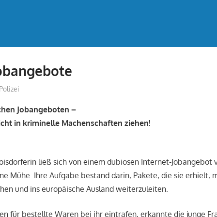
Jobangebote
treffpunkt
Polizei
schen Jobangeboten –
icht in kriminelle Machenschaften ziehen!
roisdorferin ließ sich von einem dubiosen Internet-Jobangebot 
ne Mühe. Ihre Aufgabe bestand darin, Pakete, die sie erhielt, 
hen und ins europäische Ausland weiterzuleiten.
en für bestellte Waren bei ihr eintrafen, erkannte die junge Fr