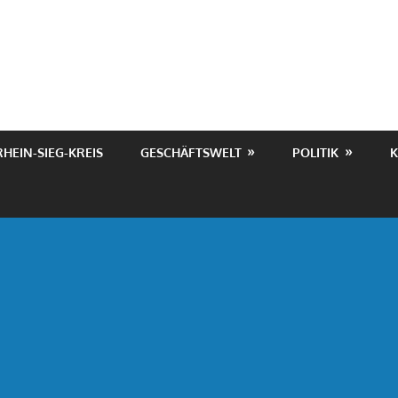
RHEIN-SIEG-KREIS
GESCHÄFTSWELT
POLITIK
K