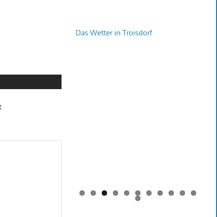
Das Wetter in Troisdorf
t
0
1
2