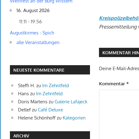
Weinfest an der Burg Wissem
16. August 2026
Kreispolizeibehö
11:11 - 19:56
Pressemitteilung 
Augustkirmes - Spich
alle Veranstaltungen
KOMMENTAR HIN
Deine E-Mail-Adress
NEUESTE KOMMENTARE
Kommentar
*
Steffi H.
zu
Im Zehntfeld
Hans
zu
Im Zehntfeld
Doris Martens
zu
Galerie Lafajeck
Detlef
zu
Café Deluxe
Helene Schönhoff
zu
Kategorien
ARCHIV