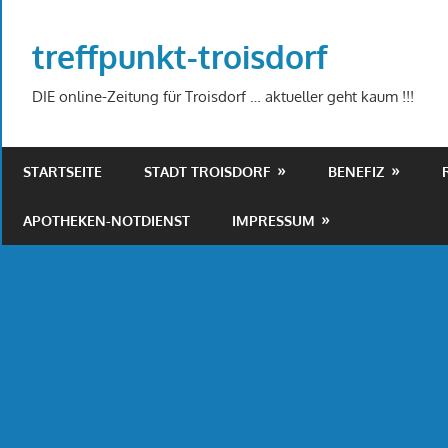
Zum
Inhalt
treffpunkt-troisdorf
springen
DIE online-Zeitung für Troisdorf … aktueller geht kaum !!!
STARTSEITE
STADT TROISDORF
BENEFIZ
APOTHEKEN-NOTDIENST
IMPRESSUM