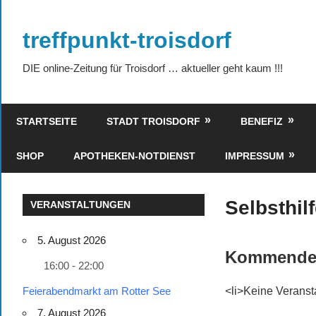
Zum
Inhalt
treffpunkt-troisdorf
springen
DIE online-Zeitung für Troisdorf … aktueller geht kaum !!!
STARTSEITE
STADT TROISDORF
BENEFIZ
SHOP
APOTHEKEN-NOTDIENST
IMPRESSUM
Selbsthil
VERANSTALTUNGEN
5. August 2026
Kommende 
16:00 - 22:00
Feierabendmarkt am Rotter See
<li>Keine Veransta
7. August 2026