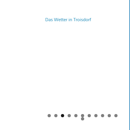
Das Wetter in Troisdorf
0
1
2