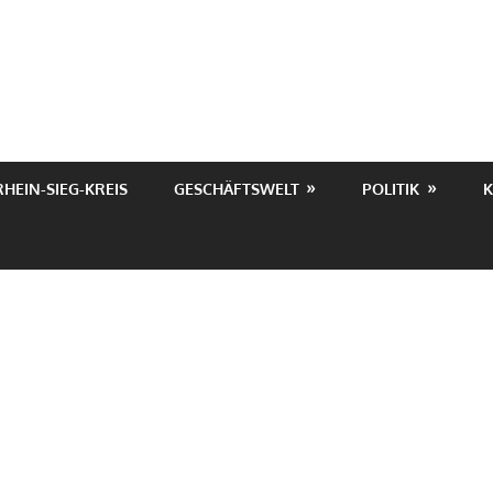
RHEIN-SIEG-KREIS
GESCHÄFTSWELT
POLITIK
K