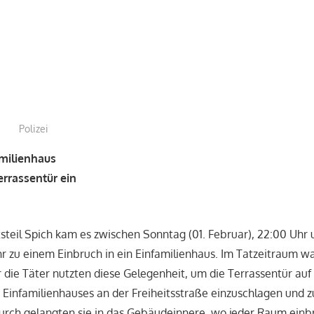
treffpunkt
Polizei
amilienhaus
errassentür ein
tsteil Spich kam es zwischen Sonntag (01. Februar), 22:00 Uhr 
hr zu einem Einbruch in ein Einfamilienhaus. Im Tatzeitraum 
 die Täter nutzten diese Gelegenheit, um die Terrassentür auf
 Einfamilienhauses an der Freiheitsstraße einzuschlagen und
urch gelangten sie in das Gebäudeinnere, wo jeder Raum einb