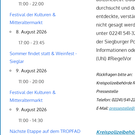
11:00 - 22:00
durchsucht und du
Festival der Kulturen &
entdeckte, verst
Mitteraltermarkt
nicht gesagt wer
8. August 2026
unter 02241 541-3
der Siegburger Po
17:00 - 23:45
Informationen od
Sommer findet statt & Weinfest -
(Uhl) #RiegelVor
Sieglar
9. August 2026
Rückfragen bitte an:
11:00 - 20:00
Kreispolizeibehörde R
Pressestelle
Festival der Kulturen &
Telefon: 02241/541-2
Mitteraltermarkt
E-Mail:
pressestelle@p
9. August 2026
11:00 - 14:30
Nächste Etappe auf dem TROPFAD
Kreispolizeibehö