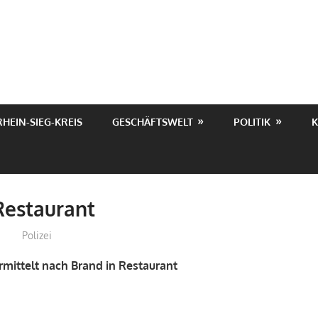
RHEIN-SIEG-KREIS
GESCHÄFTSWELT
POLITIK
K
Restaurant
treffpunkt
Polizei
ermittelt nach Brand in Restaurant