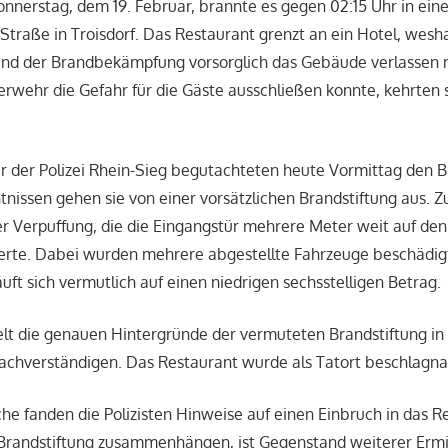
onnerstag, dem 19. Februar, brannte es gegen 02:15 Uhr in ei
Straße in Troisdorf. Das Restaurant grenzt an ein Hotel, wesh
nd der Brandbekämpfung vorsorglich das Gebäude verlassen 
wehr die Gefahr für die Gäste ausschließen konnte, kehrten s
r der Polizei Rhein-Sieg begutachteten heute Vormittag den 
tnissen gehen sie von einer vorsätzlichen Brandstiftung aus.
er Verpuffung, die die Eingangstür mehrere Meter weit auf d
derte. Dabei wurden mehrere abgestellte Fahrzeuge beschädig
ft sich vermutlich auf einen niedrigen sechsstelligen Betrag.
telt die genauen Hintergründe der vermuteten Brandstiftung 
achverständigen. Das Restaurant wurde als Tatort beschlagn
he fanden die Polizisten Hinweise auf einen Einbruch in das R
 Brandstiftung zusammenhängen, ist Gegenstand weiterer Ermi