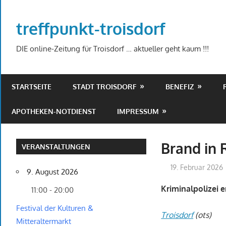
Zum
Inhalt
treffpunkt-troisdorf
springen
DIE online-Zeitung für Troisdorf … aktueller geht kaum !!!
STARTSEITE
STADT TROISDORF
BENEFIZ
APOTHEKEN-NOTDIENST
IMPRESSUM
Brand in 
VERANSTALTUNGEN
19. Februar 2026
9. August 2026
Kriminalpolizei 
11:00 - 20:00
Festival der Kulturen &
Troisdorf
(ots)
Mitteraltermarkt