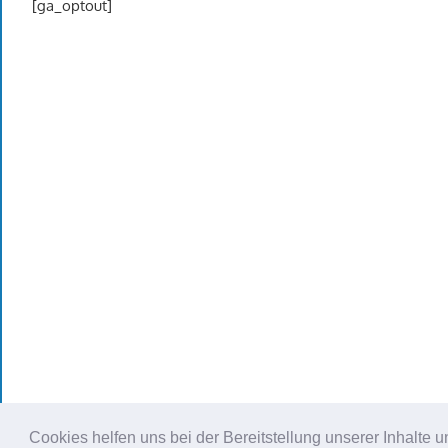
[ga_optout]
Cookies helfen uns bei der Bereitstellung unserer Inhalt
WordPress Theme: Gambit von ThemeZee.