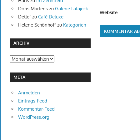
Hans
zu
Im Zehntfeld
Doris Martens
zu
Galerie Lafajeck
Website
Detlef
zu
Café Deluxe
Helene Schönhoff
zu
Kategorien
ARCHIV
Archiv
META
Anmelden
Eintrags-Feed
Kommentar-Feed
WordPress.org