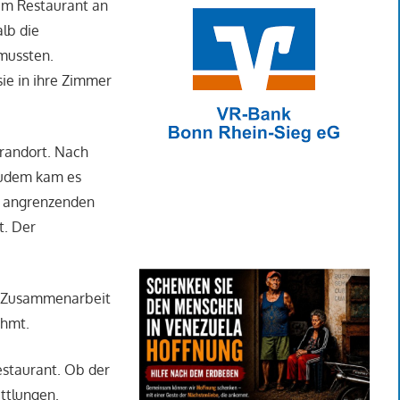
nem Restaurant an
alb die
mussten.
ie in ihre Zimmer
Brandort. Nach
 Zudem kam es
en angrenzenden
t. Der
in Zusammenarbeit
ahmt.
estaurant. Ob der
ttlungen.