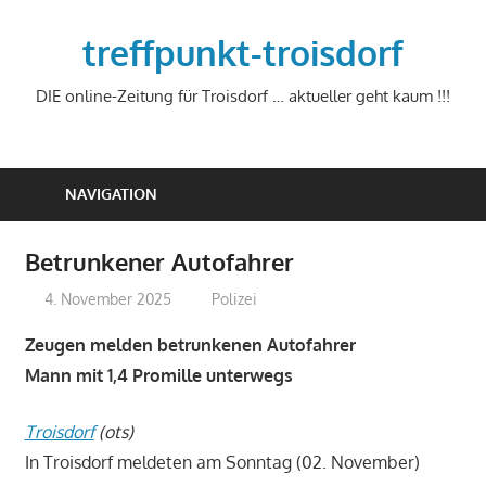
Zum
Inhalt
treffpunkt-troisdorf
springen
DIE online-Zeitung für Troisdorf … aktueller geht kaum !!!
NAVIGATION
Betrunkener Autofahrer
4. November 2025
treffpunkt
Polizei
Zeugen melden betrunkenen Autofahrer
Mann mit 1,4 Promille unterwegs
Troisdorf
(ots)
In Troisdorf meldeten am Sonntag (02. November)