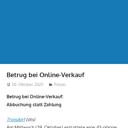
Betrug bei Online-Verkauf
30. Oktober 2025
treffpunkt
Polizei
Betrug bei Online-Verkauf:
Abbuchung statt Zahlung
Troisdorf
(ots)
Am Mittwoch (29. Oktober) erstattete eine 43-jährige