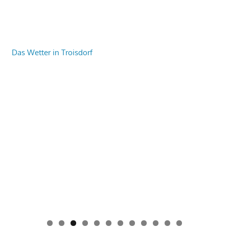
Das Wetter in Troisdorf
0
1
2