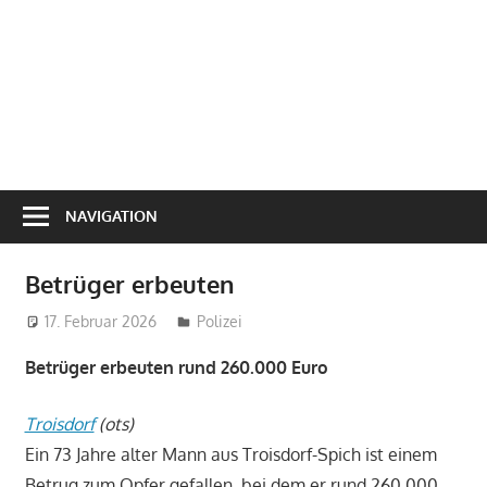
NAVIGATION
Betrüger erbeuten
17. Februar 2026
treffpunkt
Polizei
Betrüger erbeuten rund 260.000 Euro
Troisdorf
(ots)
Ein 73 Jahre alter Mann aus Troisdorf-Spich ist einem
Betrug zum Opfer gefallen, bei dem er rund 260.000