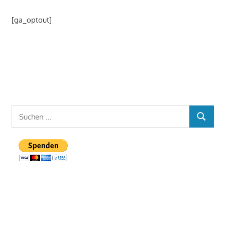
[ga_optout]
Suchen
SUCHEN
nach: