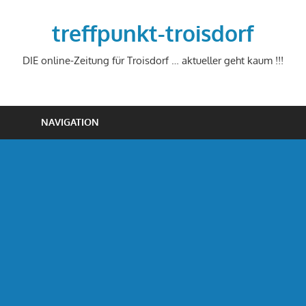
Zum
Inhalt
treffpunkt-troisdorf
springen
DIE online-Zeitung für Troisdorf … aktueller geht kaum !!!
NAVIGATION