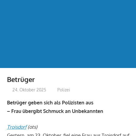
Betrüger
24. Oktober 2025
treffpunkt
Polizei
Betrüger geben sich als Polizisten aus
– Frau übergibt Schmuck an Unbekannten
Troisdorf
(ots)
Gestern, am 23. Oktober, fiel eine Frau aus Troisdorf auf