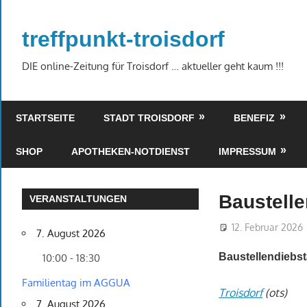
Zum
Inhalt
treffpunkt-troisdorf
springen
DIE online-Zeitung für Troisdorf … aktueller geht kaum !!!
STARTSEITE
STADT TROISDORF
BENEFIZ
SHOP
APOTHEKEN-NOTDIENST
IMPRESSUM
Baustelle
VERANSTALTUNGEN
12. Februar 2026
7. August 2026
Baustellendiebs
10:00 - 18:30
Familientag im AGGUA
Troisdorf
(ots)
7. August 2026