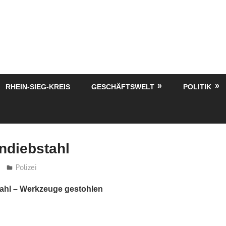
RHEIN-SIEG-KREIS
GESCHÄFTSWELT
POLITIK
ndiebstahl
treffpunkt
Polizei
tahl – Werkzeuge gestohlen