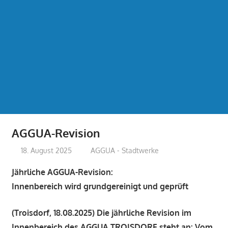
AGGUA-Revision
18. August 2025
treffpunkt
AGGUA - Stadtwerke
Jährliche AGGUA-Revision:
Innenbereich wird grundgereinigt und geprüft
(Troisdorf, 18.08.2025)
Die jährliche Revision im
Innenbereich des AGGUA TROISDORF steht an: Vom