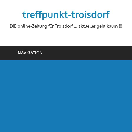
Zum
Inhalt
treffpunkt-troisdorf
springen
DIE online-Zeitung für Troisdorf … aktueller geht kaum !!!
NAVIGATION