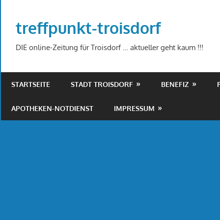
Zum
Inhalt
treffpunkt-troisdorf
springen
DIE online-Zeitung für Troisdorf … aktueller geht kaum !!!
STARTSEITE
STADT TROISDORF
BENEFIZ
APOTHEKEN-NOTDIENST
IMPRESSUM