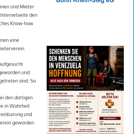
rinnen und Mieter
r Internetseite den
fisches Know-how
inen eine
ieterverein.
 aufgesucht
 geworden und
getreten sind. So
bei den dortigen
ie in Wahrheit
ereinbarung und
rverein geworden