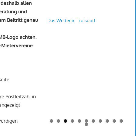
deshalb allen
beratung und
em Beitritt genau
Das Wetter in Troisdorf
DMB-Logo achten.
-Mietervereine
seite
 Postleitzahl in
angezeigt.
würdigen
0
1
2