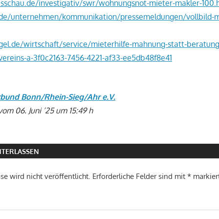
sschau.de/investigativ/swr/wohnungsnot-mieter-makler-100.
.de/unternehmen/kommunikation/pressemeldungen/vollbild-m
el.de/wirtschaft/service/mieterhilfe-mahnung-statt-beratung-
vereins-a-3f0c2163-7456-4221-af33-ee5db48f8e41
rbund Bonn/Rhein-Sieg/Ahr e.V.
vom 06. Juni ’25 um 15:49 h
TERLASSEN
e wird nicht veröffentlicht.
Erforderliche Felder sind mit
*
markier