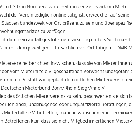
V. mit Sitz in Nürnberg wirbt seit einiger Zeit stark um Miete
wohl der Verein lediglich online tätig ist, erweckt er auf seine
en Städten bundesweit vor Ort präsent zu sein und über spezi
etwohnungsmarktes zu verfügen.
teht durch ein auffälliges Internetmarketing mittels Suchmasch
hr mit dem jeweiligen – tatsächlich vor Ort tätigen – DMB-M
etervereine berichten inzwischen, dass sie von Mieter:innen
r der vom Mieterhilfe e.V. geschaffenen Verwechslungsgefahr
eterhilfe e.V. statt wie geplant dem örtlichen Mieterverein bei
 Deutschen Mieterbund Bonn/Rhein-Sieg/Ahr e.V.
ied des örtlichen Mietervereins zu sein, beschwerten sie sich 
er fehlende, ungenügende oder unqualifizierte Beratungen, d
es Mieterhilfe e.V. betreffen, manche wünschen eine Terminv
en Betroffenen klar, dass sie nicht Mitglied im örtlichen Miete