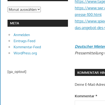
https://www.tage
https://www.swr
Archiv
presse-100.html
https://www.spieg
META
das-angebot-des-
Anmelden
Eintrags-Feed
Deutscher Miete
Kommentar-Feed
Pressemitteilung 
WordPress.org
[ga_optout]
KOMMENTAR HIN
Deine E-Mail-Adress
Kommentar
*