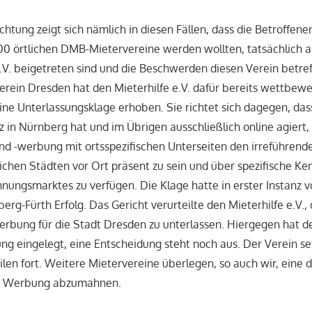
htung zeigt sich nämlich in diesen Fällen, dass die Betroffene
0 örtlichen DMB-Mietervereine werden wollten, tatsächlich a
.V. beigetreten sind und die Beschwerden diesen Verein betref
ein Dresden hat den Mieterhilfe e.V. dafür bereits wettbewe
e Unterlassungsklage erhoben. Sie richtet sich dagegen, dass
tz in Nürnberg hat und im Übrigen ausschließlich online agiert, 
nd -werbung mit ortsspezifischen Unterseiten den irreführend
eichen Städten vor Ort präsent zu sein und über spezifische Ke
nungsmarktes zu verfügen. Die Klage hatte in erster Instanz 
rg-Fürth Erfolg. Das Gericht verurteilte den Mieterhilfe e.V., 
bung für die Stadt Dresden zu unterlassen. Hiergegen hat der
ng eingelegt, eine Entscheidung steht noch aus. Der Verein se
en fort. Weitere Mietervereine überlegen, so auch wir, eine d
r Werbung abzumahnen.