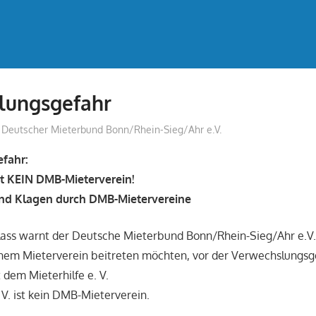
lungsgefahr
treffpunkt
Deutscher Mieterbund Bonn/Rhein-Sieg/Ahr e.V.
fahr:
ist KEIN DMB-Mieterverein!
d Klagen durch DMB-Mietervereine
lass warnt der Deutsche Mieterbund Bonn/Rhein-Sieg/Ahr e.V.
einem Mieterverein beitreten möchten, vor der Verwechslungs
 dem Mieterhilfe e. V.
 V. ist kein DMB-Mieterverein.