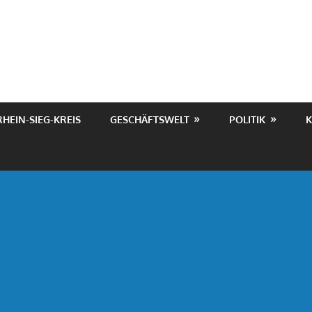
RHEIN-SIEG-KREIS
GESCHÄFTSWELT
POLITIK
K