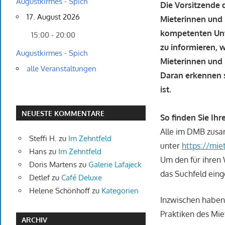
Augustkirmes - Spich
Die Vorsitzende
17. August 2026
Mieterinnen und 
kompetenten Unte
15:00 - 20:00
zu informieren, 
Augustkirmes - Spich
Mieterinnen und 
alle Veranstaltungen
Daran erkennen s
ist.
NEUESTE KOMMENTARE
So finden Sie Ih
Alle im DMB zusa
Steffi H.
zu
Im Zehntfeld
unter
https://mie
Hans
zu
Im Zehntfeld
Um den für ihren 
Doris Martens
zu
Galerie Lafajeck
das Suchfeld ein
Detlef
zu
Café Deluxe
Helene Schönhoff
zu
Kategorien
Inzwischen haben
Praktiken des Miet
ARCHIV