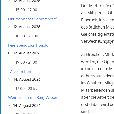
12. August 2026
Der Mieterhilfe e.
15:00 - 17:00
als Mitglieder. Ob
Ökumenisches Seniorencafé
Eindruck, in viel
des örtlichen Mi
12. August 2026
Gleichzeitig ents
18:00 - 20:00
Verwechslungsgefa
Feierabendtour Troisdorf
12. August 2026
Zahlreiche DMB-Mi
werden, die Opfe
19:00 - 21:00
irrtümlich dem Mi
TADü-Treffen
geht es auch dem
14. August 2026
Im Glauben, Mitgl
17:00 - 23:59
Mitarbeitenden üb
aber die Arbeit d
Weinfest an der Burg Wissem
erst dabei wird d
14. August 2026
sind.