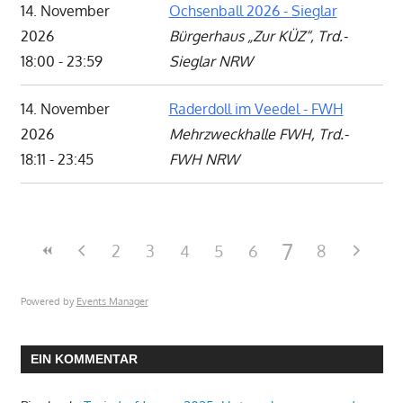
14. November
Ochsenball 2026 - Sieglar
2026
Bürgerhaus „Zur KÜZ“, Trd.-
18:00 - 23:59
Sieglar NRW
14. November
Raderdoll im Veedel - FWH
2026
Mehrzweckhalle FWH, Trd.-
18:11 - 23:45
FWH NRW
7
2
3
4
5
6
8
Powered by
Events Manager
EIN KOMMENTAR