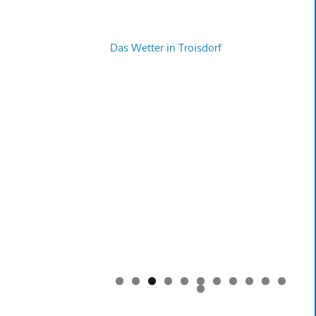
Das Wetter in Troisdorf
0
1
2