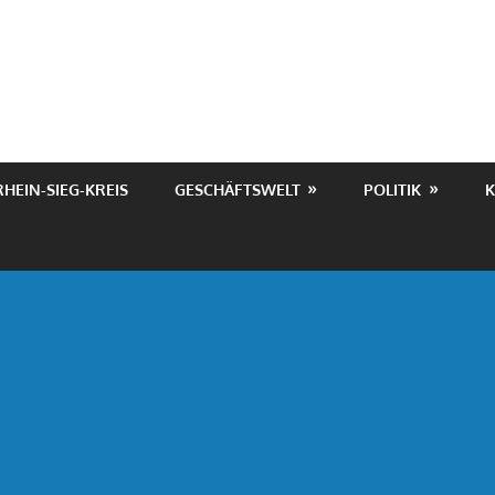
RHEIN-SIEG-KREIS
GESCHÄFTSWELT
POLITIK
K