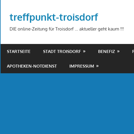
Zum
Inhalt
treffpunkt-troisdorf
springen
DIE online-Zeitung für Troisdorf … aktueller geht kaum !!!
STARTSEITE
STADT TROISDORF
BENEFIZ
APOTHEKEN-NOTDIENST
IMPRESSUM