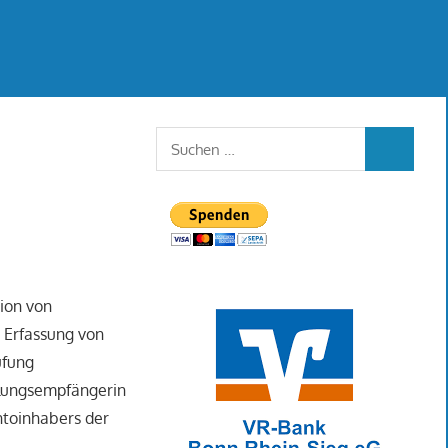
Suchen
SUCHEN
nach:
ion von
r Erfassung von
üfung
hlungsempfängerin
toinhabers der