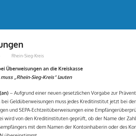
ungen
5
treffpunkt
Rhein-Sieg-Kreis
bei Überweisungen an die Kreiskasse
uss „Rhein-Sieg-Kreis“ lauten
(an)
– Aufgrund einer neuen gesetzlichen Vorgabe zur Prävent
bei Geldüberweisungen muss jedes Kreditinstitut jetzt bei de
gen und SEPA-Echtzeitüberweisungen eine Empfängerüberpr
i wird von den Kreditinstituten geprüft, ob der Name der Za
sempfängers mit dem Namen der Kontoinhaberin oder des Kon
N übereinstimmt.