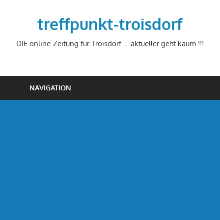
Zum
Inhalt
treffpunkt-troisdorf
springen
DIE online-Zeitung für Troisdorf … aktueller geht kaum !!!
NAVIGATION