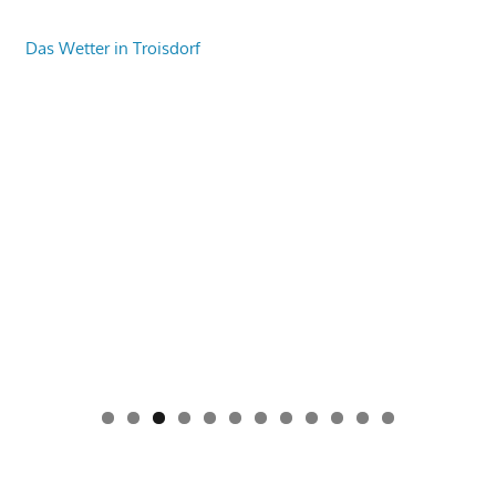
Das Wetter in Troisdorf
0
1
2