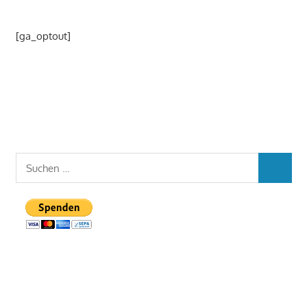
[ga_optout]
Suchen
SUCHEN
nach: