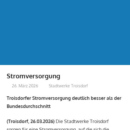
Stromversorgung
26. März 2026
treffpunkt
Stadtwerke Troisdorf
Troisdorfer Stromversorgung deutlich besser als der
Bundesdurchschnitt
(Troisdorf, 26.03.2026)
Die Stadtwerke Troisdorf
sorgen für eine Stromversorgung, auf die sich die