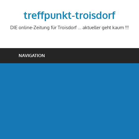
Zum
Inhalt
treffpunkt-troisdorf
springen
DIE online-Zeitung für Troisdorf … aktueller geht kaum !!!
NAVIGATION