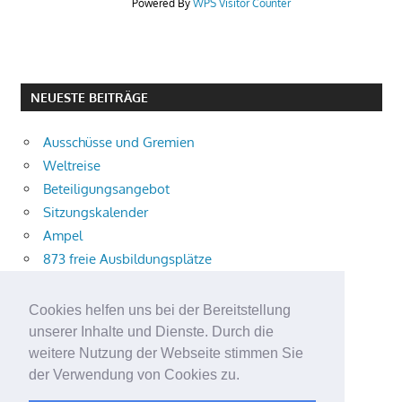
Powered By
WPS Visitor Counter
NEUESTE BEITRÄGE
Ausschüsse und Gremien
Weltreise
Beteiligungsangebot
Sitzungskalender
Ampel
873 freie Ausbildungsplätze
Bühnenstück
Aktuelle Verkehrsmeldungen
Cookies helfen uns bei der Bereitstellung
Terracliff
unserer Inhalte und Dienste. Durch die
Wärmeplanung
weitere Nutzung der Webseite stimmen Sie
der Verwendung von Cookies zu.
Demokratie-Tag 2026
Neuer Jahrgang