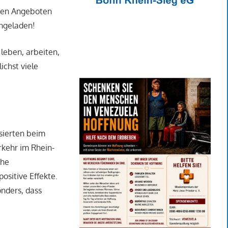
nten Angeboten
ingeladen!
 leben, arbeiten,
chst viele
ssierten beim
kehr im Rhein-
che
ositive Effekte.
onders, dass