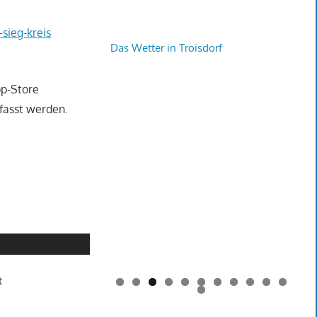
sieg-kreis
Das Wetter in Troisdorf
pp-Store
fasst werden.
t
0
1
2