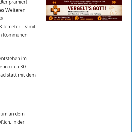
dler prämiert.
Des Weiteren
se.
 Kilometer. Damit
den Kommunen.
 entstehen im
enn circa 30
rad statt mit dem
, um an dem
lich, in der