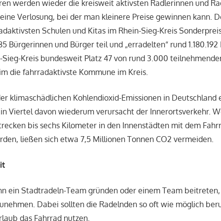
ren werden wieder die kreisweit aktivsten Radlerinnen und Ra
s eine Verlosung, bei der man kleinere Preise gewinnen kann. 
radaktivsten Schulen und Kitas im Rhein-Sieg-Kreis Sonderprei
 Bürgerinnen und Bürger teil und „erradelten“ rund 1.180.192
n-Sieg-Kreis bundesweit Platz 47 von rund 3.000 teilnehmen
eim die fahrradaktivste Kommune im Kreis.
der klimaschädlichen Kohlendioxid-Emissionen in Deutschland
in Viertel davon wiederum verursacht der Innerortsverkehr. W
trecken bis sechs Kilometer in den Innenstädten mit dem Fahr
rden, ließen sich etwa 7,5 Millionen Tonnen CO2 vermeiden.
it
ann ein Stadtradeln-Team gründen oder einem Team beitreten
nehmen. Dabei sollten die Radelnden so oft wie möglich beruf
Urlaub das Fahrrad nutzen.