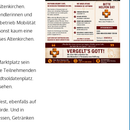
Altenkirchen.
endlerinnen und
betrieb Mobilität
 sonst kaum eine
ses Altenkirchen.
arktplatz sein
die Teilnehmenden
dtsoldatenplatz.
usehen.
est, ebenfalls auf
rde. Und in
Essen, Getränken