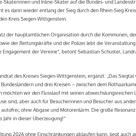
ne-Skaterinnen und Inline-Skater auf die Bundes- und Landesst
ht es dann wieder entlang der Sieg durch den Rhein-Sieg-Kreis
den Kreis Siegen-Wittgenstein.
tz der hauptamtlichen Organisation durch die Kommunen, de
ie der Rettungskräfte und der Polizei lebt die Veranstaltung
e Engagement der Vereine“, betont Sebastian Schuster, Landr
andrat des Kreises Siegen-Wittgenstein, ergänzt: „Das Siegtal 
 Bundesländern und drei Kreisen – zwischen dem Rothaarka
 möchten wir den Flusslauf mit seinen abwechslungsreichen L
hause sind, aber auch für Besucherinnen und Besucher aus and
autofrei, ohne Abgase und Motorenlärm. Die große Resonanz a
es Jahr in dieser Überzeugung!“
ltung 2026 ohne Einschränkungen ablaufen kann, liegt auch a