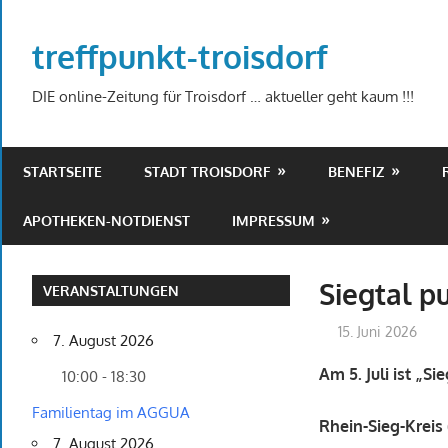
Zum
Inhalt
treffpunkt-troisdorf
springen
DIE online-Zeitung für Troisdorf … aktueller geht kaum !!!
STARTSEITE
STADT TROISDORF
BENEFIZ
APOTHEKEN-NOTDIENST
IMPRESSUM
Siegtal p
VERANSTALTUNGEN
15. Juni 2026
7. August 2026
Am 5. Juli ist „Si
10:00 - 18:30
Familientag im AGGUA
Rhein-Sieg-Kreis 
7. August 2026