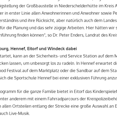
tigstellung der Großbaustelle in Niederschelderhütte im Kreis 
ier in erster Linie allen Anwohnerinnen und Anwohner sowie P
Verständnis und ihre Rücksicht, aber natürlich auch dem Landes
für die Planung und das sehr zügige Arbeiten. Hier hätten wir
nführung finden können“, so Dr. Peter Enders, Landrat des Krei
gburg, Hennef, Eitorf und Windeck dabei
tartet, kann an der Sicherheits- und Service Station auf dem M
ken lassen, um unbesorgt los zu radeln. In Hennef erwartet 
ood Festival auf dem Marktplatz oder die Sandbar auf dem Sta
 sich die Sportschule Hennef bei einer exklusiven Führung anz
gramm für die ganze Familie bietet in Eitorf das Kinderspielef
nter anderem mit einem Fahrradparcours der Kreispolizeibehö
n allen Ortsteilen entlang der Strecke eine große Auswahl an 
auch Live-Musik.