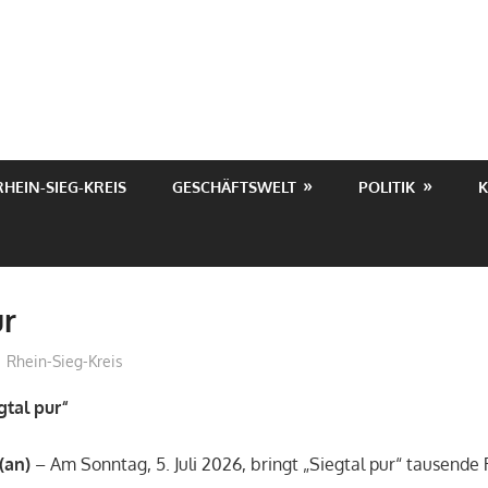
RHEIN-SIEG-KREIS
GESCHÄFTSWELT
POLITIK
K
ur
treffpunkt
Rhein-Sieg-Kreis
egtal pur“
(an)
– Am Sonntag, 5. Juli 2026, bringt „Siegtal pur“ tausende