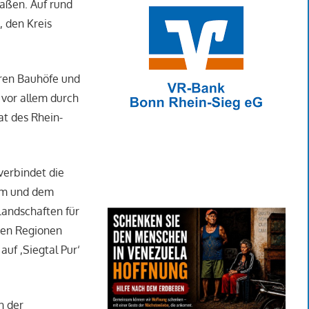
raßen. Auf rund
, den Kreis
ren Bauhöfe und
 vor allem durch
at des Rhein-
verbindet die
mm und dem
andschaften für
eren Regionen
uf ,Siegtal Pur‘
n der