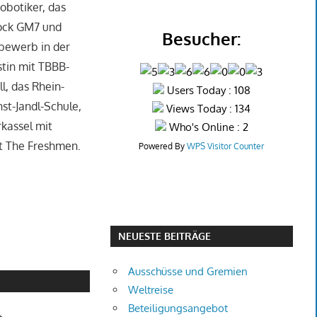
obotiker, das
ock GM7 und
Besucher:
bewerb in der
stin mit TBBB-
l, das Rhein-
Users Today : 108
st-Jandl-Schule,
Views Today : 134
kassel mit
Who's Online : 2
it The Freshmen.
Powered By
WPS Visitor Counter
NEUESTE BEITRÄGE
Ausschüsse und Gremien
Weltreise
Beteiligungsangebot