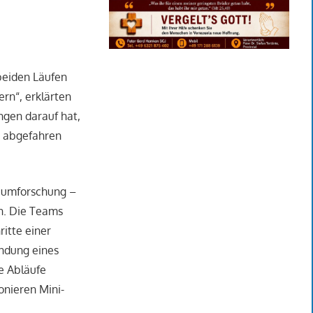
beiden Läufen
rn“, erklärten
gen darauf hat,
s abgefahren
raumforschung –
n. Die Teams
ritte einer
undung eines
e Abläufe
onieren Mini-