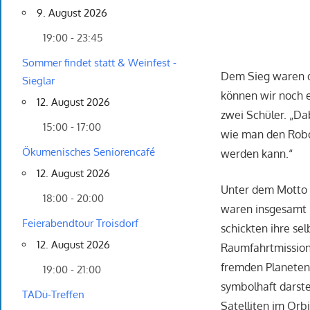
9. August 2026
19:00 - 23:45
Sommer findet statt & Weinfest -
Dem Sieg waren d
Sieglar
können wir noch 
12. August 2026
zwei Schüler. „D
15:00 - 17:00
wie man den Robot
Ökumenisches Seniorencafé
werden kann.“
12. August 2026
Unter dem Motto 
18:00 - 20:00
waren insgesamt 
Feierabendtour Troisdorf
schickten ihre se
12. August 2026
Raumfahrtmission 
fremden Planeten.
19:00 - 21:00
symbolhaft darstel
TADü-Treffen
Satelliten im Orb