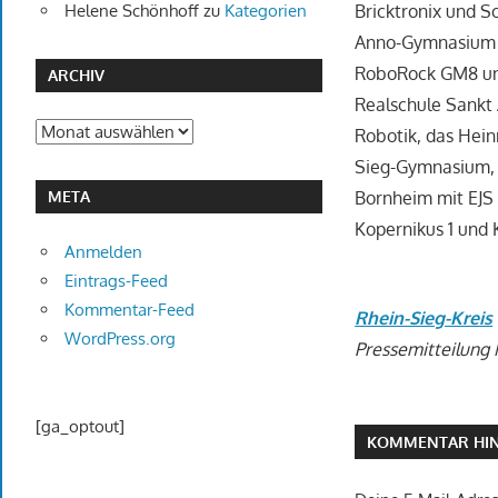
Helene Schönhoff
zu
Kategorien
Bricktronix und S
Anno-Gymnasium 
RoboRock GM8 und
ARCHIV
Realschule Sankt 
Archiv
Robotik, das Hein
Sieg-Gymnasium, 
META
Bornheim mit EJS 
Kopernikus 1 und 
Anmelden
Eintrags-Feed
Kommentar-Feed
Rhein-Sieg-Kreis
WordPress.org
Pressemitteilung N
[ga_optout]
KOMMENTAR HIN