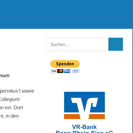
Suchen
SUCHEN
nach:
inum
ernikus 1 sowie
Collegium
n ein. Dort
r, in den