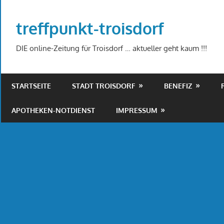
Zum
Inhalt
treffpunkt-troisdorf
springen
DIE online-Zeitung für Troisdorf … aktueller geht kaum !!!
STARTSEITE
STADT TROISDORF
BENEFIZ
APOTHEKEN-NOTDIENST
IMPRESSUM