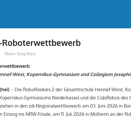
di-Roboterwettbewerb
treffpunkt
Rhein-Sieg-Kreis
terwettbewerb
nnef-West, Kopernikus-Gymnasium und Collegium Joseph
(hei)
– Die RoboRookies 2 der Gesamtschule Hennef-West, Kop
 Kopernikus-Gymnasiums Niederkassel und die CoJoRobos des 
iehen in den zdi-Regionalwettbewerb am 03. Juni 2026 in Bon
 Einzug ins NRW-Finale, am 11. Juli 2026 in Mülheim an der Ruh