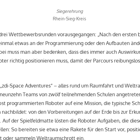
Siegerehrung
Rhein-Sieg-Kreis
rei Wettbewerbsrunden vorausgegangen: „Nach den ersten 
einmal etwas an der Programmierung oder den Aufbauten ände
abei muss man aber bedenken, dass dies immer auch Auswirkun
er richtig positionieren muss, damit der Parcours reibungslo
„zdi-Space Adventures“ – alles rund um Raumfahrt und Welt
neunzehn Teams von zwölf teilnehmenden Schulen angetrete
lbst programmierten Roboter auf eine Mission, die typische Sch
nachbildet: von den Vorbereitungen auf der Erde bis zur Erk
 Auf der Spielfeldmatte lösten die Roboter Aufgaben, die dies
len: So bereiten sie etwa eine Rakete für den Start vor, positi
it oder sammeln Weltraumschrott ein.