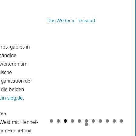
Das Wetter in Troisdorf
bs, gab es in
bhängige
 weiteren am
gische
rganisation der
 die beiden
in-sieg.de
.
aren
West mit Hennef-
0
1
2
ium Hennef mit