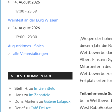
14. August 2026
17:00 - 23:59
Weinfest an der Burg Wissem
14. August 2026
19:00 - 23:30
„Wegen der hohen
diesem Jahr die B
Augustkirmes - Spich
Wettbewerbe durc
alle Veranstaltungen
Albert-Einstein-G
Mitarbeiterin des
Wettbewerbe zust
NEUESTE KOMMENTARE
Erstplatzierten f
Steffi H.
zu
Im Zehntfeld
Teilnehmende Sc
Hans
zu
Im Zehntfeld
beim Wettbewerb 
Doris Martens
zu
Galerie Lafajeck
West RoboRookies
Detlef
zu
Café Deluxe