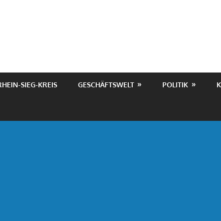
RHEIN-SIEG-KREIS
GESCHÄFTSWELT
POLITIK
K