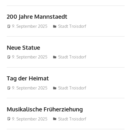
200 Jahre Mannstaedt
9. September 2025
treffpunkt
Stadt Troisdorf
Neue Statue
9. September 2025
treffpunkt
Stadt Troisdorf
Tag der Heimat
9. September 2025
treffpunkt
Stadt Troisdorf
Musikalische Früherziehung
9. September 2025
treffpunkt
Stadt Troisdorf