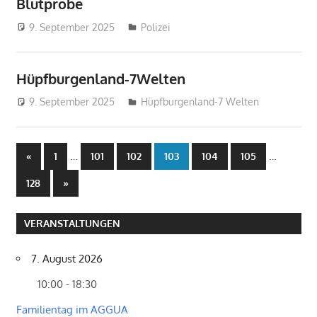
Blutprobe
9. September 2025
treffpunkt
Polizei
Hüpfburgenland-7Welten
9. September 2025
treffpunkt
Hüpfburgenland-7 Welten
Seitennummerierung
Vorherige
…
…
«
1
101
102
103
104
105
Beiträge
der
Nächste
128
»
Beiträge
Beiträge
VERANSTALTUNGEN
7. August 2026
10:00 - 18:30
Familientag im AGGUA