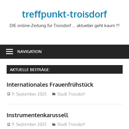
Zum
Inhalt
treffpunkt-troisdorf
springen
DIE online-Zeitung für Troisdorf … aktueller geht kaum !!!
NAVIGATION
AKTUELLE BEITRÄGE:
Internationales Frauenfrühstück
9. September 2025
treffpunkt
Stadt Troisdorf
Instrumentenkarussell
9. September 2025
treffpunkt
Stadt Troisdorf