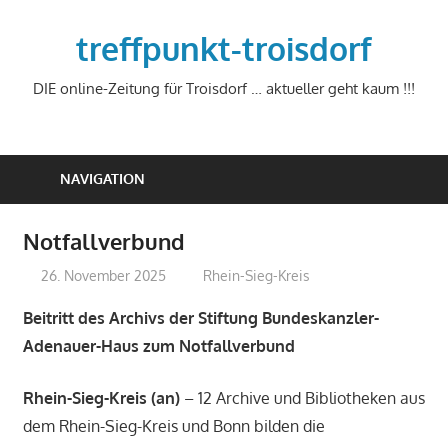
Zum
Inhalt
treffpunkt-troisdorf
springen
DIE online-Zeitung für Troisdorf … aktueller geht kaum !!!
NAVIGATION
Notfallverbund
26. November 2025
treffpunkt
Rhein-Sieg-Kreis
Beitritt des Archivs der Stiftung Bundeskanzler-
Adenauer-Haus zum Notfallverbund
Rhein-Sieg-Kreis (an)
– 12 Archive und Bibliotheken aus
dem Rhein-Sieg-Kreis und Bonn bilden die